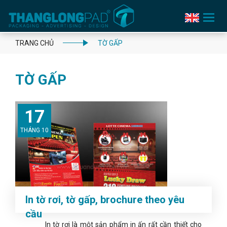
Toggle
navigation
TRANG CHỦ
TỜ GẤP
TỜ GẤP
17
THÁNG 10
In tờ rơi, tờ gấp, brochure theo yêu
cầu
In tờ rơi là một sản phẩm in ấn rất cần thiết cho