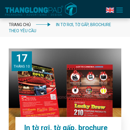
Toggle
navigation
TRANG CHỦ
IN TỜ RƠI, TỜ GẤP, BROCHURE
THEO YÊU CẦU
17
THÁNG 10
In tờ rơi, tờ gấp, brochure