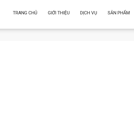
TRANG CHỦ
GIỚI THIỆU
DỊCH VỤ
SẢN PHẨM