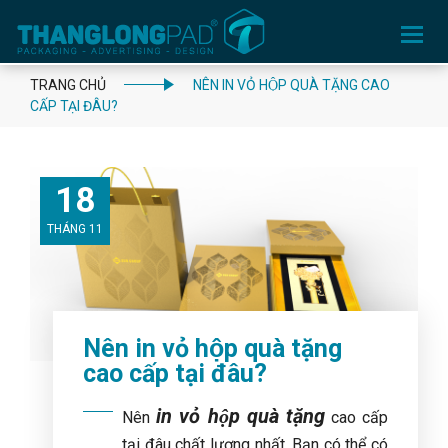
Toggle
navigation
TRANG CHỦ
NÊN IN VỎ HỘP QUÀ TẶNG CAO
CẤP TẠI ĐÂU?
18
THÁNG 11
Nên in vỏ hộp quà tặng
cao cấp tại đâu?
in vỏ hộp quà tặng
Nên
cao cấp
tại đâu chất lượng nhất. Bạn có thể có