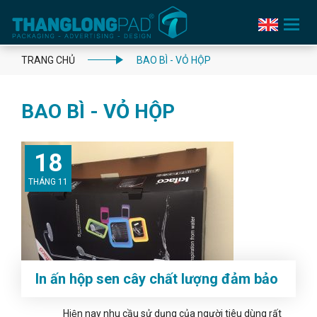
Toggle
navigation
TRANG CHỦ
BAO BÌ - VỎ HỘP
BAO BÌ - VỎ HỘP
18
THÁNG 11
In ấn hộp sen cây chất lượng đảm bảo
Hiện nay nhu cầu sử dụng của người tiêu dùng rất