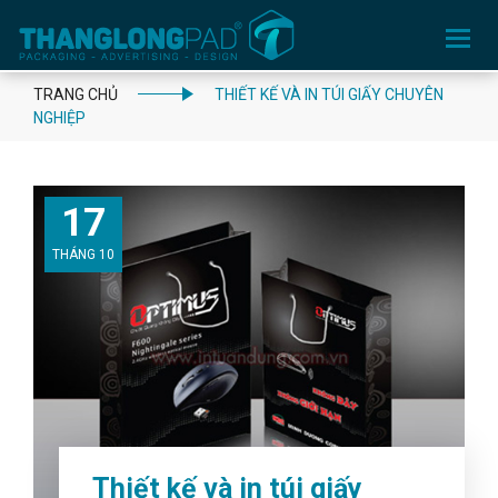
Toggle
navigation
TRANG CHỦ
THIẾT KẾ VÀ IN TÚI GIẤY CHUYÊN
NGHIỆP
17
THÁNG 10
Thiết kế và in túi giấy