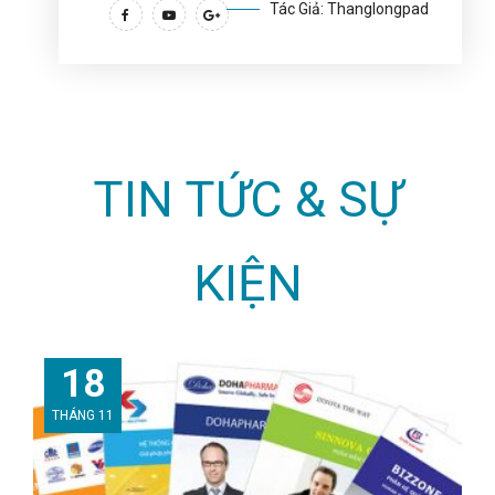
Tác Giả: Thanglongpad
TIN TỨC & SỰ
KIỆN
18
THÁNG 11