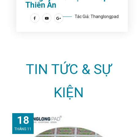
Thiên An
Tác Giả: Thanglongpad
TIN TỨC & SỰ
KIỆN
18
THÁNG 11