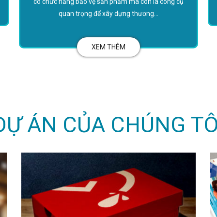
có chức năng bảo vệ sản phẩm mà còn là công cụ
quan trọng để xây dựng thương...
XEM THÊM
DỰ ÁN CỦA CHÚNG TÔ