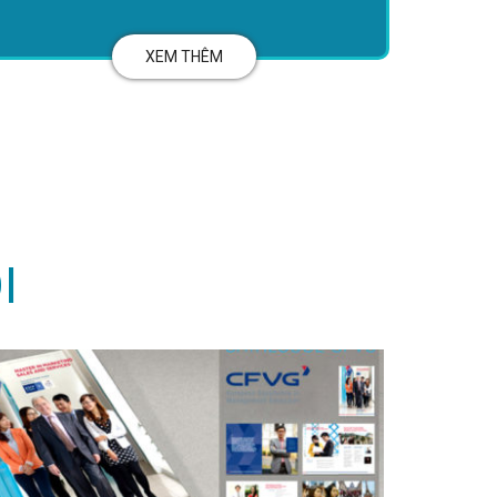
XEM THÊM
I