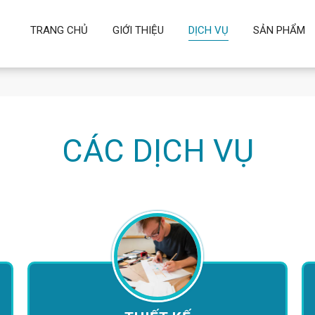
TRANG CHỦ
GIỚI THIỆU
DỊCH VỤ
SẢN PHẨM
CÁC DỊCH VỤ