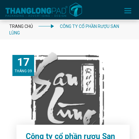
Toggle
navigation
TRANG CHỦ
CÔNG TY CỔ PHẦN RƯỢU SAN
LÙNG
17
THÁNG 09
Công ty cổ phần rượu San