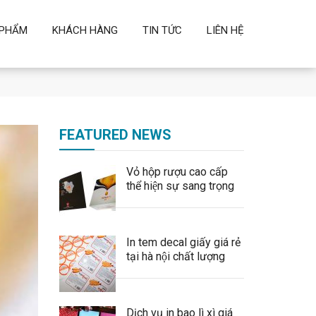
 PHẨM
KHÁCH HÀNG
TIN TỨC
LIÊN HỆ
FEATURED NEWS
Vỏ hộp rượu cao cấp
thể hiện sự sang trọng
In tem decal giấy giá rẻ
tại hà nội chất lượng
Dịch vụ in bao lì xì giá