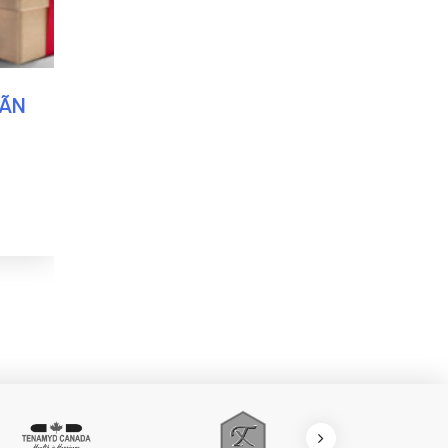
HÃN
BAO BÌ HỘP CỨNG – RƯỢU
LAUDERS
[gallery link="none" size="large"
ids="1019,660,664,667,670"]
CHI TIẾT