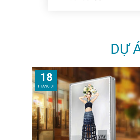
DỰ Á
18
THÁNG 01