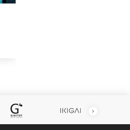
Unbelievable truth about post a
CHI TIẾT