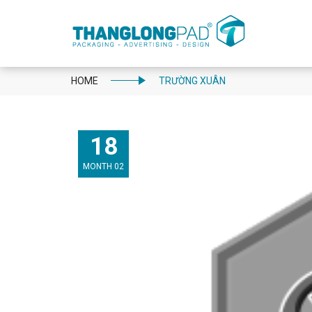
HOME
TRƯỜNG XUÂN
18
MONTH 02