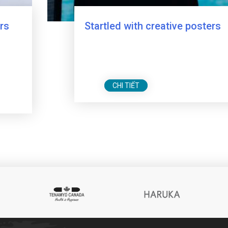
rs
Startled with creative posters
CHI TIẾT